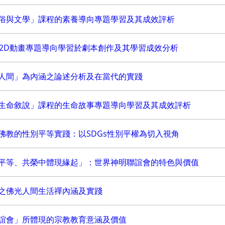
俗與文學」課程的素養導向專題學習及其成效評析
輔助2D動畫專題導向學習於劇本創作及其學習成效分析
人間」為內涵之論述分析及在當代的實踐
生命敘說」課程的生命故事專題導向學習及其成效評析
佛教的性別平等實踐：以SDGs性別平權為切入視角
平等、共榮中體現緣起」：世界神明聯誼會的特色與價值
之佛光人間生活禪內涵及實踐
誼會」所體現的宗教教育意涵及價值