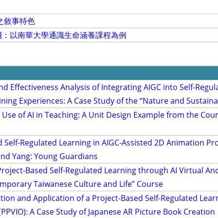
之敘事特色
踐：以南華大學通識生命涵養課程為例
d Effectiveness Analysis of Integrating AIGC into Self-Regul
ning Experiences: A Case Study of the “Nature and Sustainabi
Use of AI in Teaching: A Unit Design Example from the Cou
d Self-Regulated Learning in AIGC-Assisted 2D Animation Pro
 and Yang: Young Guardians
Project-Based Self-Regulated Learning through AI Virtual An
emporary Taiwanese Culture and Life” Course
ion and Application of a Project-Based Self-Regulated Lear
 (PPVIO): A Case Study of Japanese AR Picture Book Creation