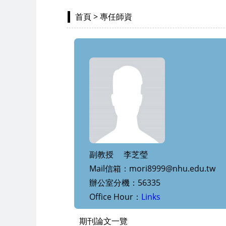
首頁
> 專任師資
副教授 李芝瑩
Mail信箱：mori8999@nhu.edu.tw
辦公室分機：56335
Office Hour：
Links
期刊論文一覽