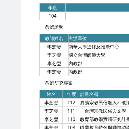
年度
104
教師證照
教師姓名
主辦單位
李芝瑩
南華大學進修及推廣中心
李芝瑩
國立台灣師範大學
李芝瑩
內政部
李芝瑩
內政部
教師研究專案
姓名
年度
計畫名稱
李芝瑩
112
嘉義宗教民俗融入2D
李芝瑩
111
「台灣宗教民俗與文學
李芝瑩
110
教育部教學實踐研究計
李芝瑩
108
職業教育特色與國際認