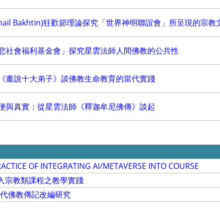
khail Bakhtin)狂歡節理論探究「世界神明聯誼會」所呈現的宗
悲社會福利基金會」探究星雲法師人間佛教的公共性
《畫說十大弟子》談佛教生命教育的當代實踐
便與真實：從星雲法師《釋迦牟尼佛傳》談起
ACTICE OF INTEGRATING AI/METAVERSE INTO COURSE
融入宗教類課程之教學實踐
當代佛教傳記改編研究