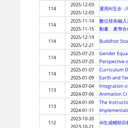
2025-12-03
114
運用AI五步
2025-12-03
2025-11-14
數位技術融入嘉
114
2025-11-15
動畫」產學合
2025-12-19
114
Buddhist 
2025-12-21
2025-07-23
Gender Equal
114
2025-07-25
Perspective 
2025-01-07
Curriculum D
114
2025-01-09
Earth and Te
2024-07-04
Integration o
113
2024-07-06
Animation Cr
2024-01-09
The Instructi
113
2024-01-11
Implementati
2023-10-20
112
Al生成輔助
2023-10-21