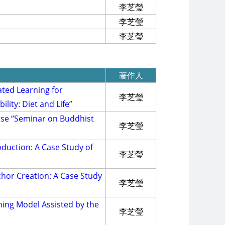
李芝瑩
李芝瑩
李芝瑩
著作人
ated Learning for
李芝瑩
lity: Diet and Life”
rse “Seminar on Buddhist
李芝瑩
duction: A Case Study of
李芝瑩
chor Creation: A Case Study
李芝瑩
ning Model Assisted by the
李芝瑩