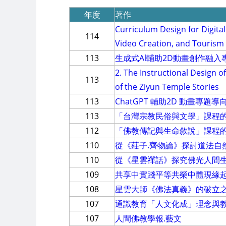
年度
著作
Curriculum Design for Digita
114
Video Creation, and Touris
113
生成式Al輔助2D動畫創作融
2. The Instructional Design 
113
of the Ziyun Temple Stories
113
ChatGPT 輔助2D 動畫專
113
「台灣宗教民俗與文學」課程的
112
「佛教傳記與生命敘說」課程
110
從《莊子.齊物論》探討道法自
110
從《星雲禪話》探究佛光人間
109
共享中實踐平等共榮中體現緣起
108
星雲大師《佛法真義》的破立
107
通識教育「人文化成」理念與
107
人間佛教學報.藝文