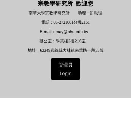
宗教學研究所 歡迎您
南華大學宗教學研究所 助理：許助理
電話：05-2721001分機2161
E-mail：may@nhu.edu.tw
2
216
辦公室：
學慧樓
樓
室
地址
：
62249嘉義縣大林鎮南華路一段55號
管理員
Login